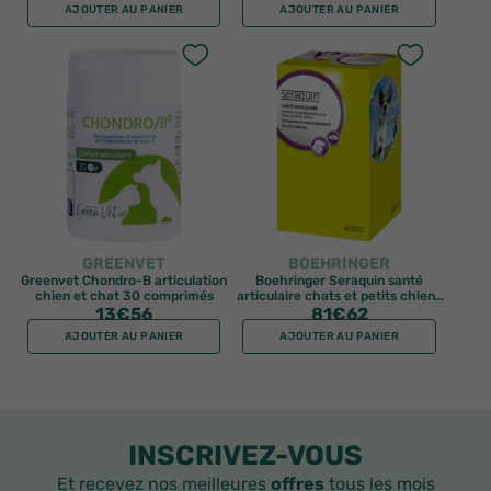
AJOUTER AU PANIER
AJOUTER AU PANIER
GREENVET
BOEHRINGER
Greenvet Chondro-B articulation
Boehringer Seraquin santé
chien et chat 30 comprimés
articulaire chats et petits chiens
13
€56
200 comprimés
81
€62
AJOUTER AU PANIER
AJOUTER AU PANIER
INSCRIVEZ-VOUS
Et recevez nos meilleures
offres
tous les mois