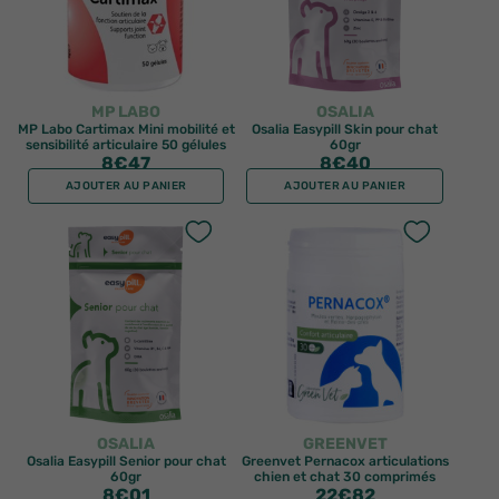
MP LABO
OSALIA
MP Labo Cartimax Mini mobilité et
Osalia Easypill Skin pour chat
sensibilité articulaire 50 gélules
60gr
8
€47
8
€40
AJOUTER AU PANIER
AJOUTER AU PANIER
OSALIA
GREENVET
Osalia Easypill Senior pour chat
Greenvet Pernacox articulations
60gr
chien et chat 30 comprimés
8
€01
22
€82