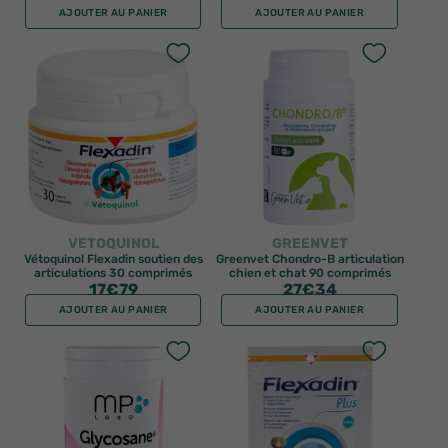
AJOUTER AU PANIER
AJOUTER AU PANIER
VETOQUINOL
GREENVET
Vétoquinol Flexadin soutien des
Greenvet Chondro-B articulation
articulations 30 comprimés
chien et chat 90 comprimés
17
€79
27
€34
AJOUTER AU PANIER
AJOUTER AU PANIER