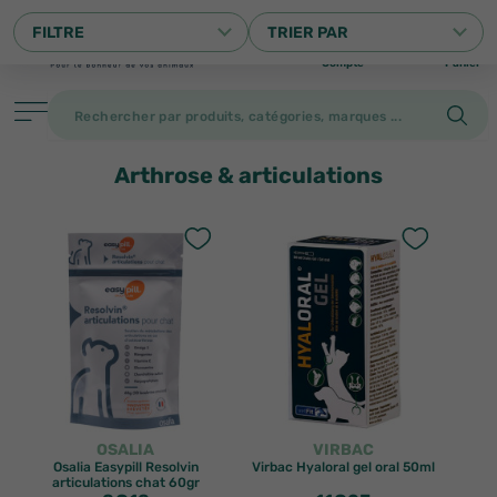
0
FILTRE
TRIER PAR
Compte
Panier
Arthrose & articulations
Filtrer
PRODUITS
OSALIA
VIRBAC
Osalia Easypill Resolvin
Virbac Hyaloral gel oral 50ml
articulations chat 60gr