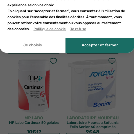
votre liste de souhaits.
expérience selon vos choix.
add_circle_outline
Créer une nouvelle liste
En cliquant sur “Accepter et fermer”, vous consentez à l’utilisation de
cookies pour l’ensemble des finalités décrites. À tout moment, vous
((cancelText))
((modalDeleteText))
pouvez retirer votre consentement ou vous opposer au traitement
Annuler
Créer une liste de souhaits
Annuler
S'inscrire
VETOQUINOL
VETOQUINOL
des données.
Politique de cookie
Je refuse
Vetoquinol Flexadin Plus mini
Vetoquinol Flexadin Advanced
chats et petits chiens moins de
chat 30 bouchées
10kg 90 bouchées
34
€52
24
€98
Je choisis
Accepter et fermer
AJOUTER AU PANIER
AJOUTER AU PANIER
MP LABO
LABORATOIRE MOUREAU
MP Labo Cartimax 50 gélules
Laboratoire Moureau Sofcanis
Felin Senior 60 comprimés
10
€17
9
€48