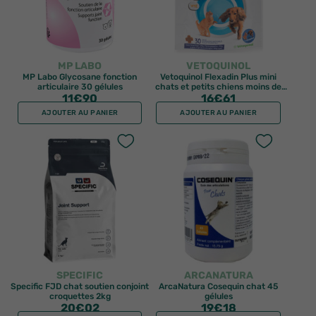
MP LABO
VETOQUINOL
MP Labo Glycosane fonction
Vetoquinol Flexadin Plus mini
articulaire 30 gélules
chats et petits chiens moins de
11
€90
10kg 30 bouchées
16
€61
AJOUTER AU PANIER
AJOUTER AU PANIER
SPECIFIC
ARCANATURA
Specific FJD chat soutien conjoint
ArcaNatura Cosequin chat 45
croquettes 2kg
gélules
20
€02
19
€18