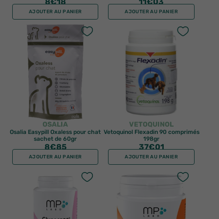
8
€18
11
€03
AJOUTER AU PANIER
AJOUTER AU PANIER
OSALIA
VETOQUINOL
Osalia Easypill Oxaless pour chat
Vetoquinol Flexadin 90 comprimés
sachet de 60gr
198gr
8
€85
37
€01
AJOUTER AU PANIER
AJOUTER AU PANIER