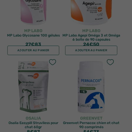
MP LABO
MP LABO
MP Labo Glycosane 100 gélules
MP Labo Agepi Oméga 3 et Oméga
6 boîte de 90 capsules
27
€83
24
€50
AJOUTER AU PANIER
AJOUTER AU PANIER
OSALIA
GREENVET
Osalia Easypill Struviless pour
Greenvet Pernacox chien et chat
chat 60gr
90 comprimés
8
€87
54
€73