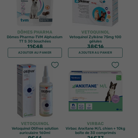
DÔMES PHARMA
VETOQUINOL
Dômes Pharma-TVM Alphazium
Vetoquinol Zylkène 75mg 100
TT S 30 bouchées
gélules
11
€48
38
€16
AJOUTER AU PANIER
AJOUTER AU PANIER
VETOQUINOL
VIRBAC
Vetoquinol Otifree solution
Virbac Anxitane M/L chien + 10kg
auriculaire 160ml
boîte de 30 comprimés
9
€44
26
€37