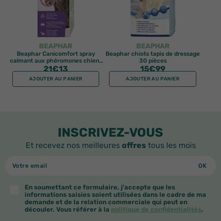
BEAPHAR
BEAPHAR
Beaphar Canicomfort spray
Beaphar chiots tapis de dressage
calmant aux phéromones chiens
30 pièces
et chiots 60ml
21
€13
15
€99
AJOUTER AU PANIER
AJOUTER AU PANIER
INSCRIVEZ-VOUS
Et recevez nos meilleures
offres
tous les mois
En soumettant ce formulaire, j'accepte que les
informations saisies soient utilisées dans le cadre de ma
demande et de la relation commerciale qui peut en
découler. Vous référer à la
politique de confidentialités
.