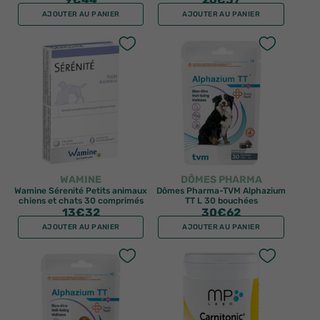
AJOUTER AU PANIER
AJOUTER AU PANIER
WAMINE
DÔMES PHARMA
Wamine Sérenité Petits animaux
Dômes Pharma-TVM Alphazium
chiens et chats 30 comprimés
TT L 30 bouchées
13
€32
30
€62
AJOUTER AU PANIER
AJOUTER AU PANIER