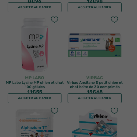
8
€96
12
€98
AJOUTER AU PANIER
AJOUTER AU PANIER
MP LABO
VIRBAC
MP Labo Lysine MP chien et chat
Virbac Anxitane S petit chien et
100 gélules
chat boîte de 30 comprimés
11
€55
15
€68
AJOUTER AU PANIER
AJOUTER AU PANIER