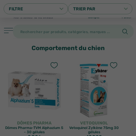
0
FILTRE
TRIER PAR
Compte
Panier
Comportement du chien
Filtrer
PRODUITS
DÔMES PHARMA
VETOQUINOL
Dômes Pharma-TVM Alphazium 5
Vetoquinol Zylkène 75mg 30
- 30 gélules
gélules