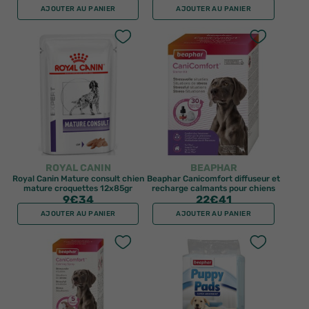
AJOUTER AU PANIER
AJOUTER AU PANIER
ROYAL CANIN
BEAPHAR
Royal Canin Mature consult chien
Beaphar Canicomfort diffuseur et
mature croquettes 12x85gr
recharge calmants pour chiens
9
€34
22
€41
AJOUTER AU PANIER
AJOUTER AU PANIER