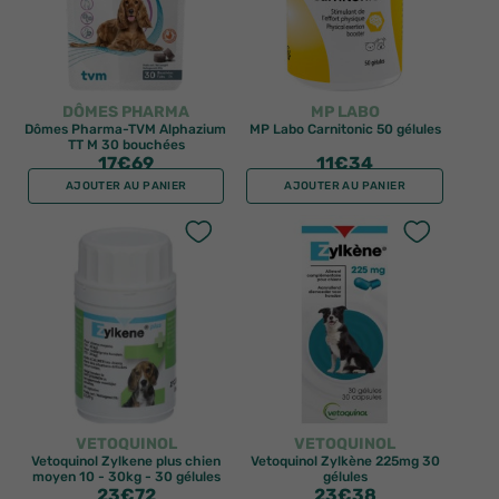
DÔMES PHARMA
MP LABO
Dômes Pharma-TVM Alphazium
MP Labo Carnitonic 50 gélules
TT M 30 bouchées
17
€69
11
€34
AJOUTER AU PANIER
AJOUTER AU PANIER
VETOQUINOL
VETOQUINOL
Vetoquinol Zylkene plus chien
Vetoquinol Zylkène 225mg 30
moyen 10 - 30kg - 30 gélules
gélules
23
€72
23
€38