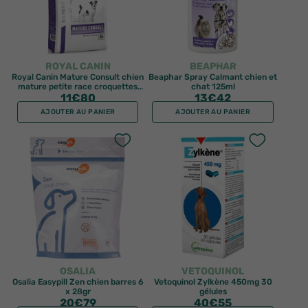
ROYAL CANIN
BEAPHAR
Royal Canin Mature Consult chien
Beaphar Spray Calmant chien et
mature petite race croquettes
chat 125ml
11
1,5kg
€80
13
€42
AJOUTER AU PANIER
AJOUTER AU PANIER
OSALIA
VETOQUINOL
Osalia Easypill Zen chien barres 6
Vetoquinol Zylkène 450mg 30
x 28gr
gélules
20
€79
40
€55