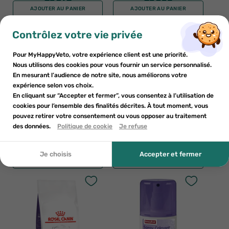
AJOUTER AU PANIER
AJOUTER AU PANIER
×
×
Contrôlez votre vie privée
S'inscrire
Créer une liste de souhaits
×
((modalTitle))
Pour MyHappyVeto, votre expérience client est une priorité.
×
Ajouter à la liste de souhaits
Nous utilisons des cookies pour vous fournir un service personnalisé.
Vous devez être connecté pour enregistrer des produits dans
Nom de la liste de souhaits
((confirmMessage))
En mesurant l’audience de notre site, nous améliorons votre
votre liste de souhaits.
expérience selon vos choix.
add_circle_outline
Créer une nouvelle liste
En cliquant sur “Accepter et fermer”, vous consentez à l’utilisation de
cookies pour l’ensemble des finalités décrites. À tout moment, vous
((cancelText))
((modalDeleteText))
pouvez retirer votre consentement ou vous opposer au traitement
Annuler
Créer une liste de souhaits
Annuler
S'inscrire
MP LABO
VETOQUINOL
des données.
Politique de cookie
Je refuse
MP Labo Anxivet 250/28UI 30
Vetoquinol Zylkene plus chien
gélules
moyen 15 - 60kg - 30 gélules
13
€95
41
€19
Je choisis
Accepter et fermer
AJOUTER AU PANIER
AJOUTER AU PANIER