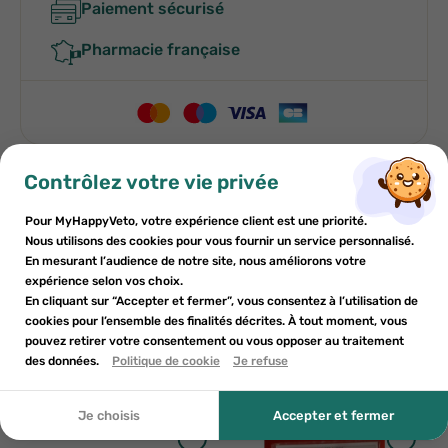
Paiement sécurisé
Pharmacie française
×
×
Contrôlez votre vie privée
S'inscrire
Créer une liste de souhaits
Indications
Pour MyHappyVeto, votre expérience client est une priorité.
×
Ajouter à la liste de souhaits
Nous utilisons des cookies pour vous fournir un service personnalisé.
Vous devez être connecté pour enregistrer des produits dans
Nom de la liste de souhaits
En mesurant l’audience de notre site, nous améliorons votre
Conditions d'utilisation
votre liste de souhaits.
expérience selon vos choix.
add_circle_outline
Créer une nouvelle liste
En cliquant sur “Accepter et fermer”, vous consentez à l’utilisation de
cookies pour l’ensemble des finalités décrites. À tout moment, vous
Composition
pouvez retirer votre consentement ou vous opposer au traitement
Créer une liste de souhaits
Annuler
S'inscrire
Annuler
des données.
Politique de cookie
Je refuse
Autres produits pour vous
Je choisis
Accepter et fermer