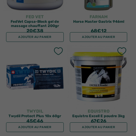
FED VET
FARNAM
FedVet Capsa-Block gel de
Horse Master Gastrix 946ml
massage chauffant 200gr
20
€38
68
€12
AJOUTER AU PANIER
AJOUTER AU PANIER
TWYDIL
EQUISTRO
Twydil Protect Plus 10x 60gr
Equistro Excell E poudre 3kg
45
€46
67
€26
AJOUTER AU PANIER
AJOUTER AU PANIER