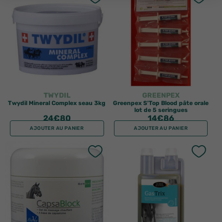
TWYDIL
GREENPEX
Twydil Mineral Complex seau 3kg
Greenpex S'Top Blood pâte orale
lot de 5 seringues
24
€80
14
€86
AJOUTER AU PANIER
AJOUTER AU PANIER