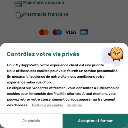
Paiement sécurisé
Pharmacie française
×
×
Contrôlez votre vie privée
S'inscrire
Créer une liste de souhaits
Indications
Pour MyHappyVeto, votre expérience client est une priorité.
×
Ajouter à la liste de souhaits
Nous utilisons des cookies pour vous fournir un service personnalisé.
Vous devez être connecté pour enregistrer des produits dans
Nom de la liste de souhaits
Conditions d'utilisation
En mesurant l’audience de notre site, nous améliorons votre
votre liste de souhaits.
expérience selon vos choix.
add_circle_outline
Créer une nouvelle liste
En cliquant sur “Accepter et fermer”, vous consentez à l’utilisation de
Composition
cookies pour l’ensemble des finalités décrites. À tout moment, vous
pouvez retirer votre consentement ou vous opposer au traitement
Créer une liste de souhaits
Annuler
S'inscrire
Annuler
des données.
Politique de cookie
Je refuse
Autres produits pour vous
Je choisis
Accepter et fermer