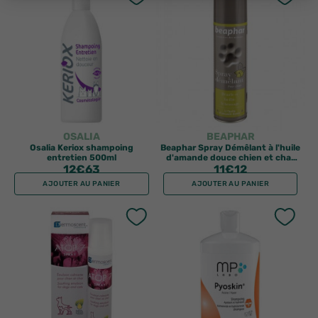
OSALIA
BEAPHAR
Osalia Keriox shampoing
Beaphar Spray Démêlant à l'huile
entretien 500ml
d'amande douce chien et chat
12
€63
11
250ml
€12
AJOUTER AU PANIER
AJOUTER AU PANIER