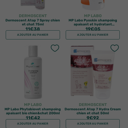
DERMOSCENT
MP LABO
Dermoscent Atop 7 Spray chien
MP Labo Pyoskin shampoing
et chat 75ml
apaisant et hydratant
11
€38
chat&chien 500ml
19
€05
AJOUTER AU PANIER
AJOUTER AU PANIER
MP LABO
DERMOSCENT
MP Labo Phytobiovet shampoing
Dermoscent Atop 7 Hydra Cream
apaisant bio chien&chat 200ml
chien et chat 50ml
11
€42
9
€92
AJOUTER AU PANIER
AJOUTER AU PANIER