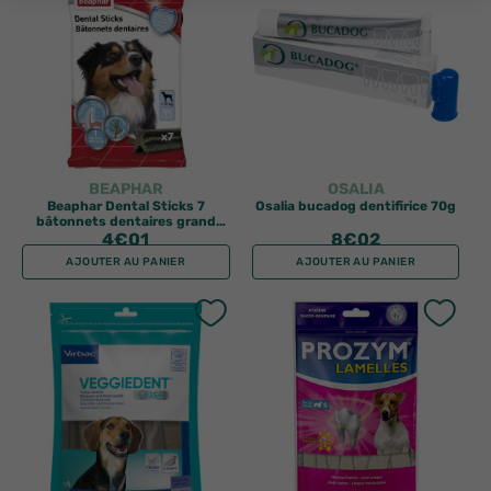
BEAPHAR
OSALIA
Beaphar Dental Sticks 7
Osalia bucadog dentifirice 70g
bâtonnets dentaires grand
4
chien
€01
8
€02
AJOUTER AU PANIER
AJOUTER AU PANIER