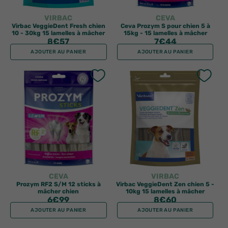
VIRBAC
CEVA
Virbac VeggieDent Fresh chien
Ceva Prozym S pour chien 5 à
10 - 30kg 15 lamelles à mâcher
15kg - 15 lamelles à mâcher
8
€57
7
€44
AJOUTER AU PANIER
AJOUTER AU PANIER
CEVA
VIRBAC
Prozym RF2 S/M 12 sticks à
Virbac VeggieDent Zen chien 5 -
mâcher chien
10kg 15 lamelles à mâcher
6
€99
8
€60
AJOUTER AU PANIER
AJOUTER AU PANIER