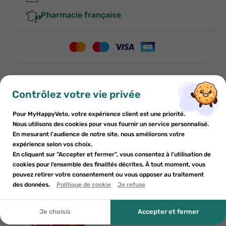
Pharmacie française
×
×
Contrôlez votre vie privée
Indications
S'inscrire
Créer une liste de souhaits
Pour MyHappyVeto, votre expérience client est une priorité.
×
Ajouter à la liste de souhaits
Conditions d'utilisation
Nous utilisons des cookies pour vous fournir un service personnalisé.
Vous devez être connecté pour enregistrer des produits dans
Nom de la liste de souhaits
En mesurant l’audience de notre site, nous améliorons votre
votre liste de souhaits.
expérience selon vos choix.
add_circle_outline
Composition
Créer une nouvelle liste
En cliquant sur “Accepter et fermer”, vous consentez à l’utilisation de
cookies pour l’ensemble des finalités décrites. À tout moment, vous
pouvez retirer votre consentement ou vous opposer au traitement
Créer une liste de souhaits
Annuler
S'inscrire
Annuler
des données.
Politique de cookie
Je refuse
Autres produits pour vous
Je choisis
Accepter et fermer