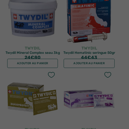
TWYDIL
TWYDIL
Twydil Mineral Complex seau 3kg
Twydil Hematinic seringue 50gr
24
€80
44
€43
AJOUTER AU PANIER
AJOUTER AU PANIER