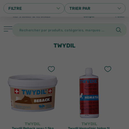
0
FILTRE
TRIER PAR
Compte
Panier
TWYDIL
Filtrer
PRODUITS
TWYDIL
TWYDIL
Twydil Beback seau 1,5kg
Twydil Hematinic bidon 1L