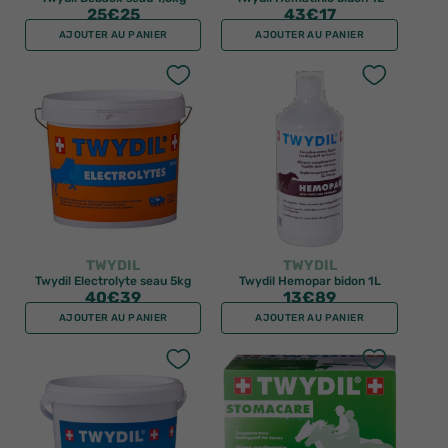
25
€25
43
€17
AJOUTER AU PANIER
AJOUTER AU PANIER
TWYDIL
TWYDIL
Twydil Electrolyte seau 5kg
Twydil Hemopar bidon 1L
40
€39
13
€89
AJOUTER AU PANIER
AJOUTER AU PANIER