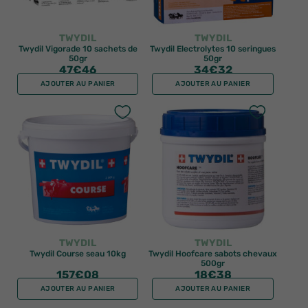
TWYDIL
TWYDIL
Twydil Vigorade 10 sachets de
Twydil Electrolytes 10 seringues
50gr
50gr
47
€46
34
€32
AJOUTER AU PANIER
AJOUTER AU PANIER
TWYDIL
TWYDIL
Twydil Course seau 10kg
Twydil Hoofcare sabots chevaux
500gr
157
€08
18
€38
AJOUTER AU PANIER
AJOUTER AU PANIER