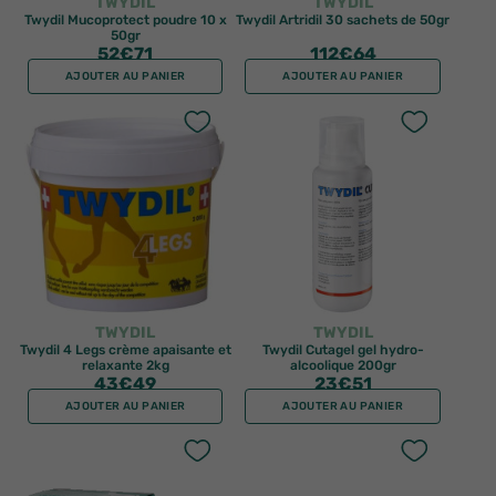
TWYDIL
TWYDIL
Twydil Mucoprotect poudre 10 x
Twydil Artridil 30 sachets de 50gr
50gr
52
€71
112
€64
AJOUTER AU PANIER
AJOUTER AU PANIER
TWYDIL
TWYDIL
Twydil 4 Legs crème apaisante et
Twydil Cutagel gel hydro-
relaxante 2kg
alcoolique 200gr
43
€49
23
€51
AJOUTER AU PANIER
AJOUTER AU PANIER