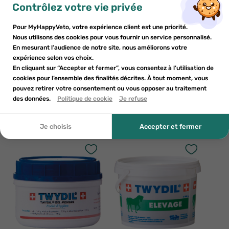
×
×
Contrôlez votre vie privée
S'inscrire
Créer une liste de souhaits
×
((modalTitle))
Pour MyHappyVeto, votre expérience client est une priorité.
×
Ajouter à la liste de souhaits
Nous utilisons des cookies pour vous fournir un service personnalisé.
Vous devez être connecté pour enregistrer des produits dans
Nom de la liste de souhaits
((confirmMessage))
En mesurant l’audience de notre site, nous améliorons votre
votre liste de souhaits.
expérience selon vos choix.
add_circle_outline
Créer une nouvelle liste
En cliquant sur “Accepter et fermer”, vous consentez à l’utilisation de
cookies pour l’ensemble des finalités décrites. À tout moment, vous
((cancelText))
((modalDeleteText))
pouvez retirer votre consentement ou vous opposer au traitement
Annuler
Créer une liste de souhaits
Annuler
S'inscrire
TWYDIL
TWYDIL
des données.
Politique de cookie
Je refuse
Twydil Elevage cheval seau 10kg
Twydil Liquide Membre cheval
300ml
174
€63
29
€39
Je choisis
Accepter et fermer
AJOUTER AU PANIER
AJOUTER AU PANIER