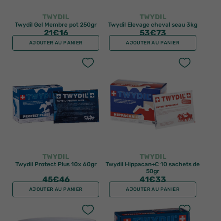
TWYDIL
TWYDIL
Twydil Gel Membre pot 250gr
Twydil Elevage cheval seau 3kg
21
€16
53
€73
AJOUTER AU PANIER
AJOUTER AU PANIER
TWYDIL
TWYDIL
Twydil Protect Plus 10x 60gr
Twydil Hippacan+C 10 sachets de
50gr
45
€46
41
€33
AJOUTER AU PANIER
AJOUTER AU PANIER