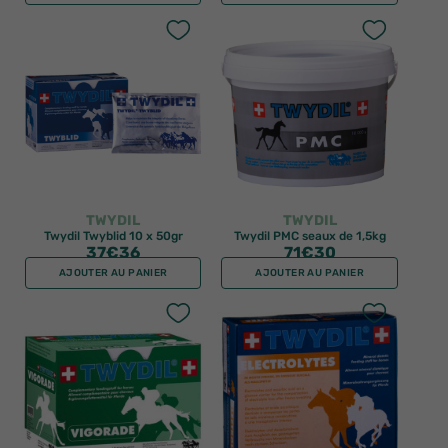
TWYDIL
TWYDIL
Twydil Twyblid 10 x 50gr
Twydil PMC seaux de 1,5kg
37
€36
71
€30
AJOUTER AU PANIER
AJOUTER AU PANIER