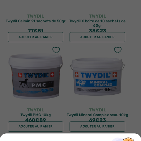
TWYDIL
TWYDIL
Twydil Calmin 21 sachets de 50gr
Twydil X boîte de 10 sachets de
60gr
77
€51
38
€23
AJOUTER AU PANIER
AJOUTER AU PANIER
TWYDIL
TWYDIL
Twydil PMC 10kg
Twydil Mineral Complex seau 10kg
460
€89
69
€23
AJOUTER AU PANIER
AJOUTER AU PANIER