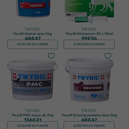
TWYDIL
TWYDIL
Twydil Course seau 3kg
Twydil Stomacare 30 x 50ml
48
€47
99
€96
AJOUTER AU PANIER
AJOUTER AU PANIER
TWYDIL
TWYDIL
Twydil PMC seaux de 3kg
Twydil Growing poulains seau 3kg
136
€31
48
€47
AJOUTER AU PANIER
AJOUTER AU PANIER