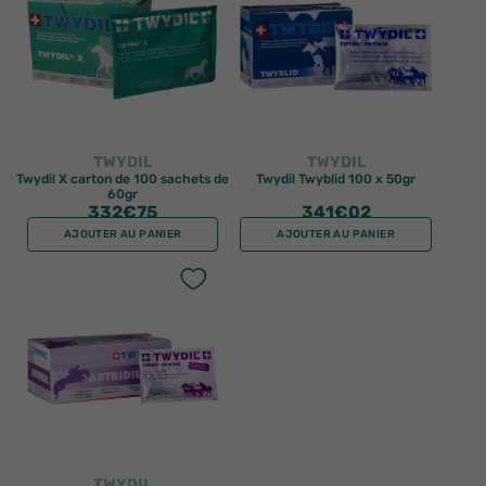
TWYDIL
TWYDIL
Twydil X carton de 100 sachets de
Twydil Twyblid 100 x 50gr
60gr
332
€75
341
€02
AJOUTER AU PANIER
AJOUTER AU PANIER
TWYDIL