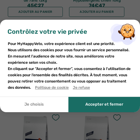
de 7ans 12kg
Hypoallergenic chien 10kg
45
€27
74
€47
AJOUTER AU PANIER
AJOUTER AU PANIER
×
×
Contrôlez votre vie privée
S'inscrire
Créer une liste de souhaits
×
((modalTitle))
Pour MyHappyVeto, votre expérience client est une priorité.
×
Ajouter à la liste de souhaits
Nous utilisons des cookies pour vous fournir un service personnalisé.
Vous devez être connecté pour enregistrer des produits dans
Nom de la liste de souhaits
((confirmMessage))
En mesurant l’audience de notre site, nous améliorons votre
votre liste de souhaits.
expérience selon vos choix.
add_circle_outline
Créer une nouvelle liste
En cliquant sur “Accepter et fermer”, vous consentez à l’utilisation de
cookies pour l’ensemble des finalités décrites. À tout moment, vous
((cancelText))
((modalDeleteText))
pouvez retirer votre consentement ou vous opposer au traitement
ADVANTAGE
ADVANTAGE
Annuler
Créer une liste de souhaits
Annuler
S'inscrire
des données.
Politique de cookie
Je refuse
Advance Renal croquettes 12kg
Advance Veterinary diets
gasroenteric sensitive chat 1,5kg
57
€89
13
€52
Je choisis
Accepter et fermer
AJOUTER AU PANIER
AJOUTER AU PANIER