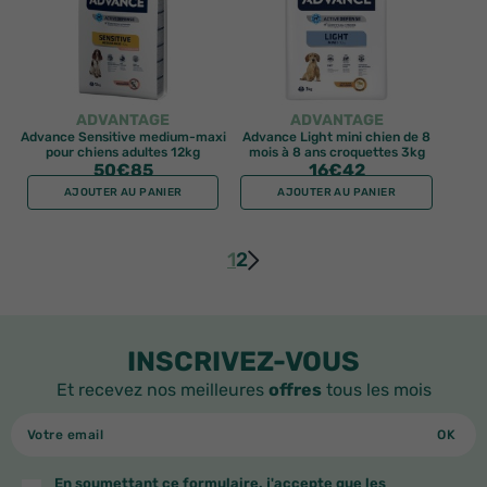
ADVANTAGE
ADVANTAGE
Advance Sensitive medium-maxi
Advance Light mini chien de 8
pour chiens adultes 12kg
mois à 8 ans croquettes 3kg
50
€85
16
€42
AJOUTER AU PANIER
AJOUTER AU PANIER
1
2
INSCRIVEZ-VOUS
Et recevez nos meilleures
offres
tous les mois
En soumettant ce formulaire, j'accepte que les