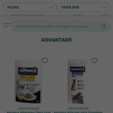
0
FILTRE
TRIER PAR
Compte
Panier
ADVANTAGE
Filtrer
PRODUITS
ADVANTAGE
ADVANTAGE
Advance Veterinary Diets chat
Advance Articular stick friandises