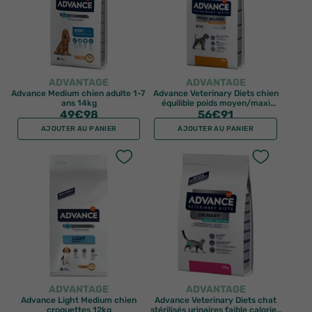
ADVANTAGE
ADVANTAGE
Advance Medium chien adulte 1-7
Advance Veterinary Diets chien
ans 14kg
équilible poids moyen/maxi
49
€98
croquettes 12kg
56
€91
AJOUTER AU PANIER
AJOUTER AU PANIER
ADVANTAGE
ADVANTAGE
Advance Light Medium chien
Advance Veterinary Diets chat
croquettes 12kg
stérilisés urinaires faible calories