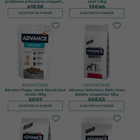
problèmes articulaires croquettes
chat 1,5kg
61
12kg
€28
13
€66
AJOUTER AU PANIER
AJOUTER AU PANIER
ADVANTAGE
ADVANTAGE
Advance Puppy snack biscuit pour
Advance Veterinary Diets chien
chiots 150g
diabète croquettes 12kg
3
€07
53
€53
AJOUTER AU PANIER
AJOUTER AU PANIER