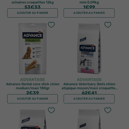
urinaires croquettes 12kg
mini 0,09kg
53
€33
1
€99
AJOUTER AU PANIER
AJOUTER AU PANIER
ADVANTAGE
ADVANTAGE
Advance Dental care stick chien
Advance Veterinary Diets chien
medium/maxi 180gr
atopique moyen/maxi croquettes
2
€39
62
12kg
€41
AJOUTER AU PANIER
AJOUTER AU PANIER