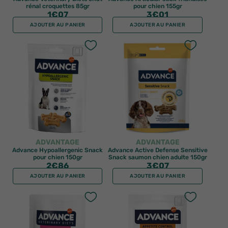
rénal croquettes 85gr
pour chien 155gr
1
€07
3
€01
AJOUTER AU PANIER
AJOUTER AU PANIER
ADVANTAGE
ADVANTAGE
Advance Hypoallergenic Snack
Advance Active Defense Sensitive
pour chien 150gr
Snack saumon chien adulte 150gr
2
€86
3
€07
AJOUTER AU PANIER
AJOUTER AU PANIER