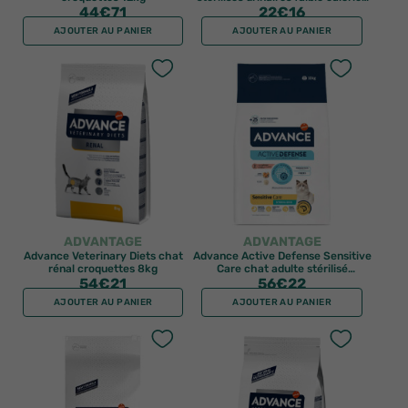
44
€71
croquettes 2,5kg
22
€16
AJOUTER AU PANIER
AJOUTER AU PANIER
ADVANTAGE
ADVANTAGE
Advance Veterinary Diets chat
Advance Active Defense Sensitive
rénal croquettes 8kg
Care chat adulte stérilisé
54
€21
croquettes saumon 10kg
56
€22
AJOUTER AU PANIER
AJOUTER AU PANIER