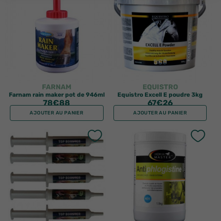
FARNAM
EQUISTRO
Farnam rain maker pot de 946ml
Equistro Excell E poudre 3kg
78
€88
67
€26
AJOUTER AU PANIER
AJOUTER AU PANIER