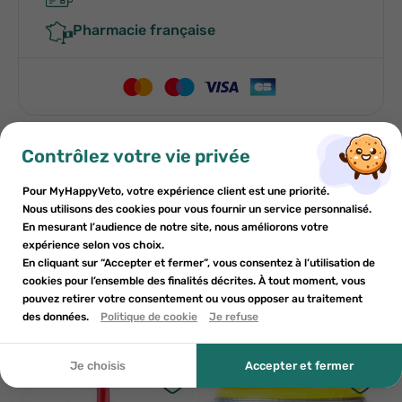
Pharmacie française
×
×
Contrôlez votre vie privée
S'inscrire
Créer une liste de souhaits
Indications
Pour MyHappyVeto, votre expérience client est une priorité.
×
Ajouter à la liste de souhaits
Nous utilisons des cookies pour vous fournir un service personnalisé.
Vous devez être connecté pour enregistrer des produits dans
Nom de la liste de souhaits
Conditions d'utilisation
En mesurant l’audience de notre site, nous améliorons votre
votre liste de souhaits.
expérience selon vos choix.
add_circle_outline
Créer une nouvelle liste
En cliquant sur “Accepter et fermer”, vous consentez à l’utilisation de
Composition
cookies pour l’ensemble des finalités décrites. À tout moment, vous
pouvez retirer votre consentement ou vous opposer au traitement
Créer une liste de souhaits
Annuler
S'inscrire
Annuler
des données.
Politique de cookie
Je refuse
Autres produits pour vous
Je choisis
Accepter et fermer