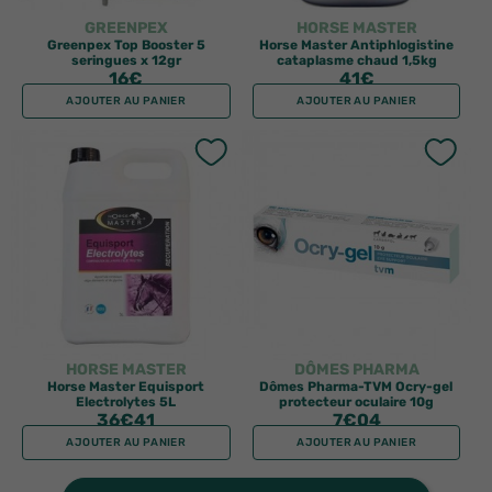
GREENPEX
HORSE MASTER
Greenpex Top Booster 5
Horse Master Antiphlogistine
seringues x 12gr
cataplasme chaud 1,5kg
16
€
41
€
AJOUTER AU PANIER
AJOUTER AU PANIER
HORSE MASTER
DÔMES PHARMA
Horse Master Equisport
Dômes Pharma-TVM Ocry-gel
Electrolytes 5L
protecteur oculaire 10g
36
€41
7
€04
AJOUTER AU PANIER
AJOUTER AU PANIER